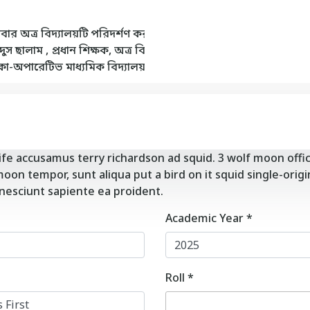
র অত্র বিদ্যালয়টি পরিদর্শণ করবেন, পটুয়াখালী জেলা প্রশাসক ও বিজ্ঞ
ুস ছালাম , প্রধান শিক্ষক, অত্র বিদ্যালয় থেকে অবসর গ্রহন করেন। তার
কো-অপারেটিভ মাধ্যমিক বিদ্যালয় এর পক্ষ থেকে সম্মানীত সকল শিক্ষকগ
ife accusamus terry richardson ad squid. 3 wolf moon offi
on tempor, sunt aliqua put a bird on it squid single-origi
 nesciunt sapiente ea proident.
Academic Year
*
Roll
*