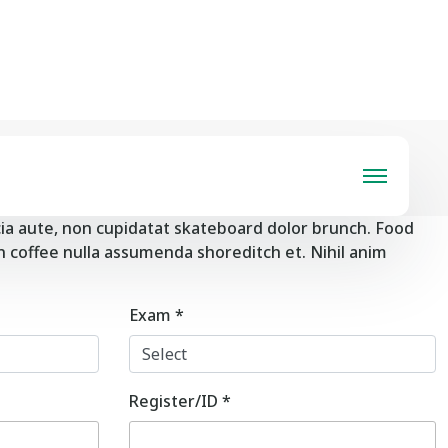
 জেলা ম্যাজিস্ট্রেট জনাব, ড. মোহাম্মদ শহীদ হোসেন চৌধুরী। ডিসি স
 অবসর জনিত কারনে বিদ্যালয়ের সহকারী প্রধান শিক্ষক জনাব, বানী কান্ত
ণকে জানাই বিনম্র শ্রদ্ধা ও ভালবাসা আফুরন্ত।
cia aute, non cupidatat skateboard dolor brunch. Food
n coffee nulla assumenda shoreditch et. Nihil anim
Exam
*
Register/ID
*